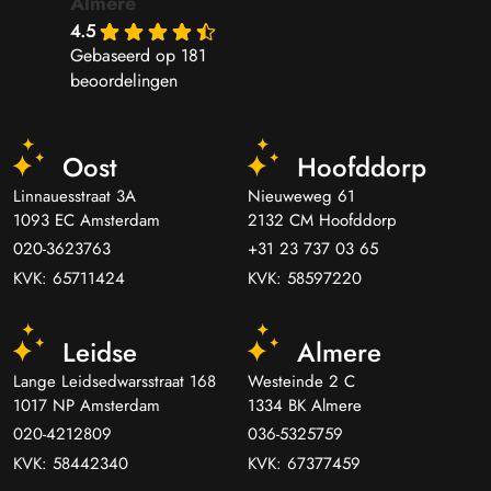
Almere
4.5
Gebaseerd op 181
beoordelingen
Oost
Hoofddorp
Linnauesstraat 3A
Nieuweweg 61
1093 EC Amsterdam
2132 CM Hoofddorp
020-3623763
+31 23 737 03 65
KVK: 65711424
KVK: 58597220
Leidse
Almere
Lange Leidsedwarsstraat 168
Westeinde 2 C
1017 NP Amsterdam
1334 BK Almere
020-4212809
036-5325759
KVK: 58442340
KVK: 67377459