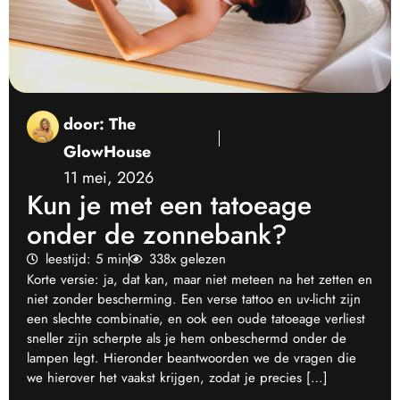
door:
The
GlowHouse
11 mei, 2026
Kun je met een tatoeage
onder de zonnebank?
leestijd: 5 min
338x gelezen
Korte versie: ja, dat kan, maar niet meteen na het zetten en
niet zonder bescherming. Een verse tattoo en uv-licht zijn
een slechte combinatie, en ook een oude tatoeage verliest
sneller zijn scherpte als je hem onbeschermd onder de
lampen legt. Hieronder beantwoorden we de vragen die
we hierover het vaakst krijgen, zodat je precies […]