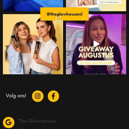
@theglowhousenl
Volg ons!
The Glowhouse