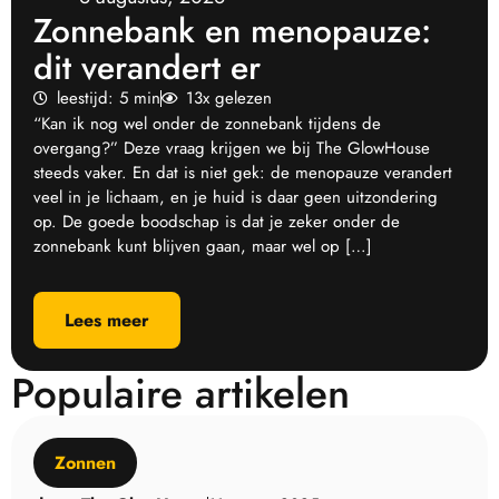
Zonnebank en menopauze:
dit verandert er
leestijd: 5 min
13x gelezen
“Kan ik nog wel onder de zonnebank tijdens de
overgang?” Deze vraag krijgen we bij The GlowHouse
steeds vaker. En dat is niet gek: de menopauze verandert
veel in je lichaam, en je huid is daar geen uitzondering
op. De goede boodschap is dat je zeker onder de
zonnebank kunt blijven gaan, maar wel op […]
Lees meer
Populaire artikelen
Zonnen