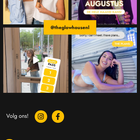
@theglowhousenl
Volg ons!