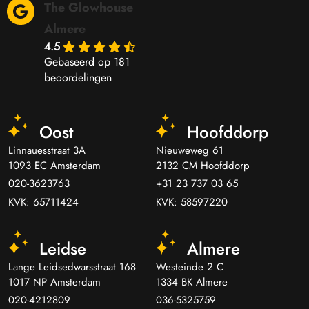
The Glowhouse
Almere
4.5
Gebaseerd op 181
beoordelingen
Oost
Hoofddorp
Linnauesstraat 3A
Nieuweweg 61
1093 EC Amsterdam
2132 CM Hoofddorp
020-3623763
+31 23 737 03 65
KVK: 65711424
KVK: 58597220
Leidse
Almere
Lange Leidsedwarsstraat 168
Westeinde 2 C
1017 NP Amsterdam
1334 BK Almere
020-4212809
036-5325759