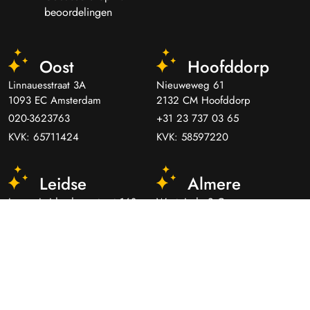
beoordelingen
Oost
Hoofddorp
Linnauesstraat 3A
Nieuweweg 61
1093 EC Amsterdam
2132 CM Hoofddorp
020-3623763
+31 23 737 03 65
KVK: 65711424
KVK: 58597220
Leidse
Almere
Lange Leidsedwarsstraat 168
Westeinde 2 C
1017 NP Amsterdam
1334 BK Almere
020-4212809
036-5325759
KVK: 58442340
KVK: 67377459
Amstelveen
Hilversum