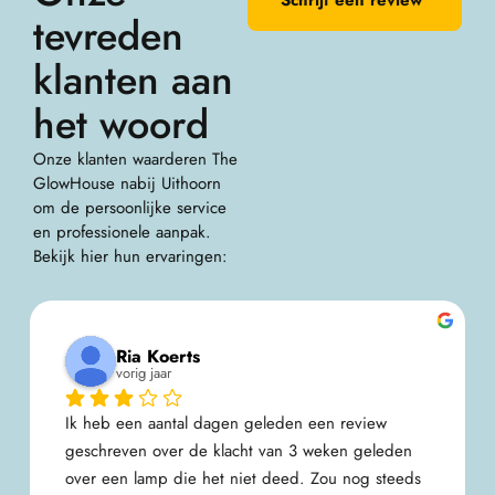
Schrijf een review
tevreden
klanten aan
het woord
Onze klanten waarderen The
GlowHouse nabij Uithoorn
om de persoonlijke service
en professionele aanpak.
Bekijk hier hun ervaringen:
Solange de Goeij
vorig jaar
Geen tot slechte service, onkundig personeel en 
de aanbiedingen zijn met zoveel randvoorwaarden 
dat de lol er snel af is.Inmiddels zijn de 