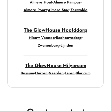
Almere Hout
Almere Pampus
Almere Poort
Almere Stad
Zeewolde
The GlowHouse Hoofddorp
Nieuw Vennep
Badhoevedorp
Zwanenburg
Lijnden
The GlowHouse Hilversum
Bussum
Huizen
Naarden
Laren
Blaricum