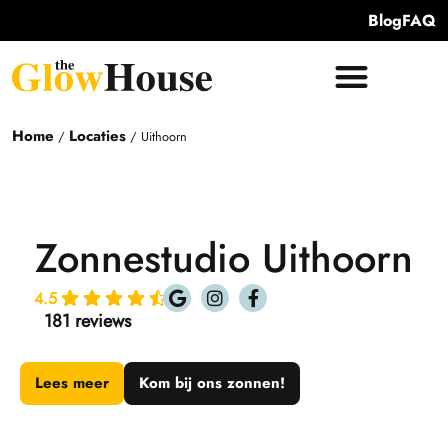
Blog
FAQ
Home
Locaties
/
/
Uithoorn
Zonnestudio Uithoorn
4.5
181 reviews
Lees meer
Kom bij ons zonnen!