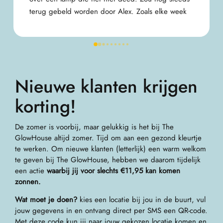
bovenstaande opmerkingen opgelost en is de 
service beter.
Nieuwe klanten krijgen
korting!
De zomer is voorbij, maar gelukkig is het bij The
GlowHouse altijd zomer. Tijd om aan een gezond kleurtje
te werken. Om nieuwe klanten (letterlijk) een warm welkom
te geven bij The GlowHouse, hebben we daarom tijdelijk
een actie
waarbij jij voor slechts €11,95 kan komen
zonnen.
Wat moet je doen?
kies een locatie bij jou in de buurt, vul
jouw gegevens in en ontvang direct per SMS een QR-code.
Met deze code kun jij naar jouw gekozen locatie komen en