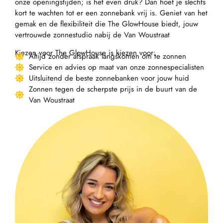
onze openingstijden; is het even druk? Dan hoef je slechts
kort te wachten tot er een zonnebank vrij is. Geniet van het
gemak en de flexibiliteit die The GlowHouse biedt, jouw
vertrouwde zonnestudio nabij de Van Woustraat
Kiezen voor The GlowHouse is kiezen voor:
Altijd zonder afspraak langskomen om te zonnen
Service en advies op maat van onze zonnespecialisten
Uitsluitend de beste zonnebanken voor jouw huid
Zonnen tegen de scherpste prijs in de buurt van de
Van Woustraat