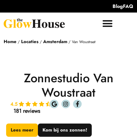
Blog
FAQ
Home
Locaties
Amsterdam
/
/
/
Van Woustraat
Zonnestudio Van
Woustraat
4.5
181 reviews
Lees meer
Kom bij ons zonnen!