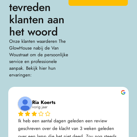
tevreden
klanten aan
het woord
Onze klanten waarderen The
GlowHouse nabij de Van
Woustraat om de persoonlijke
service en professionele
aanpak. Bekijk hier hun
ervaringen:
Solange de Goeij
vorig jaar
Geen tot slechte service, onkundig personeel en 
de aanbiedingen zijn met zoveel randvoorwaarden 
dat de lol er snel af is.Inmiddels zijn de 