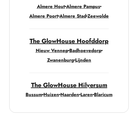
Almere Hout
Almere Pampus
Almere Poort
Almere Stad
Zeewolde
The GlowHouse Hoofddorp
Nieuw Vennep
Badhoevedorp
Zwanenburg
Lijnden
The GlowHouse Hilversum
Bussum
Huizen
Naarden
Laren
Blaricum