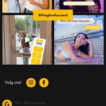
@theglowhousenl
Volg ons!
The Glowhouse