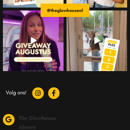
@theglowhousenl
Volg ons!
The Glowhouse
Almere