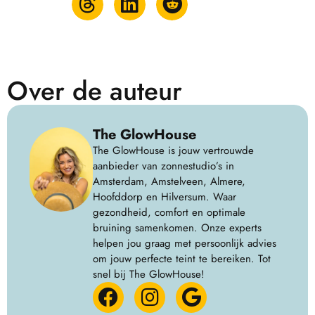
Over de auteur
The GlowHouse
The GlowHouse is jouw vertrouwde
aanbieder van zonnestudio’s in
Amsterdam, Amstelveen, Almere,
Hoofddorp en Hilversum. Waar
gezondheid, comfort en optimale
bruining samenkomen. Onze experts
helpen jou graag met persoonlijk advies
om jouw perfecte teint te bereiken. Tot
snel bij The GlowHouse!