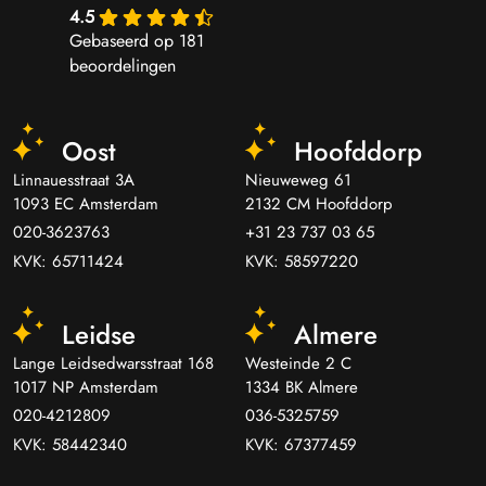
4.5
Gebaseerd op 181
beoordelingen
Oost
Hoofddorp
Linnauesstraat 3A
Nieuweweg 61
1093 EC Amsterdam
2132 CM Hoofddorp
020-3623763
+31 23 737 03 65
KVK: 65711424
KVK: 58597220
Leidse
Almere
Lange Leidsedwarsstraat 168
Westeinde 2 C
1017 NP Amsterdam
1334 BK Almere
020-4212809
036-5325759
KVK: 58442340
KVK: 67377459