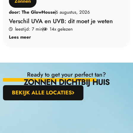
Zonnen
door:
The GlowHouse
6 augustus, 2026
Verschil UVA en UVB: dit moet je weten
leestijd: 7 min
14x gelezen
Lees meer
Ready to get your perfect tan?
ZONNEN DICHTBIJ HUIS
BEKIJK ALLE LOCATIES