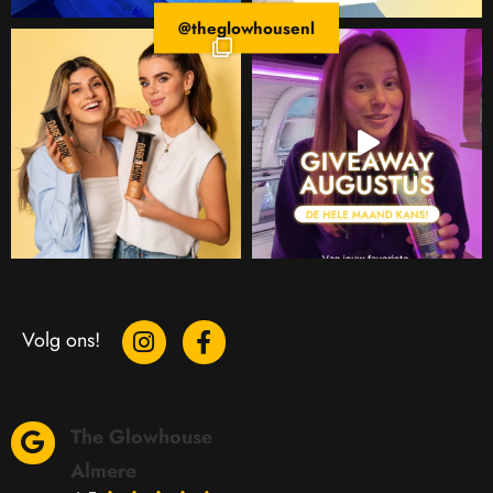
@theglowhousenl
Volg ons!
The Glowhouse
Almere