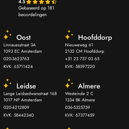
4.5
Gebaseerd op 181
beoordelingen
Oost
Hoofddorp
Linnauesstraat 3A
Nieuweweg 61
1093 EC Amsterdam
2132 CM Hoofddorp
020-3623763
+31 23 737 03 65
KVK: 65711424
KVK: 58597220
Leidse
Almere
Lange Leidsedwarsstraat 168
Westeinde 2 C
1017 NP Amsterdam
1334 BK Almere
020-4212809
036-5325759
KVK: 58442340
KVK: 67377459