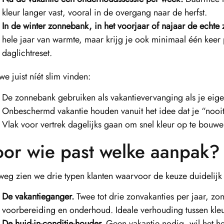
kleur langer vast, vooral in de overgang naar de herfst.
In de winter zonnebank, in het voorjaar of najaar de echte 
hele jaar van warmte, maar krijg je ook minimaal één keer 
daglichtreset.
we juist níét slim vinden:
De zonnebank gebruiken als vakantievervanging als je eige
Onbeschermd vakantie houden vanuit het idee dat je “nooit
Vlak voor vertrek dagelijks gaan om snel kleur op te bouwe
or wie past welke aanpak?
eg zien we drie typen klanten waarvoor de keuze duidelijk a
De vakantieganger.
Twee tot drie zonvakanties per jaar, zo
voorbereiding en onderhoud. Ideale verhouding tussen kleur
De huid-in-conditie-houder.
Geen vakantie nodig, wil het he