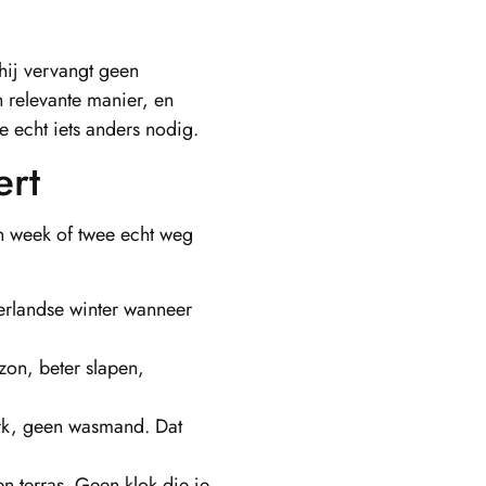
 hij vervangt geen
h relevante manier, en
je echt iets anders nodig.
ert
en week of twee echt weg
derlandse winter wanneer
on, beter slapen,
rk, geen wasmand. Dat
 terras. Geen klok die je