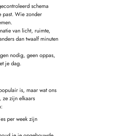
gecontroleerd schema
e past. Wie zonder
lemen.
atie van licht, ruimte,
k anders dan twaalf minuten
agen nodig, geen oppas,
t je dag.
opulair is, maar wat ons
, ze zijn elkaars
:
ies per week zijn
oud je je opgebouwde