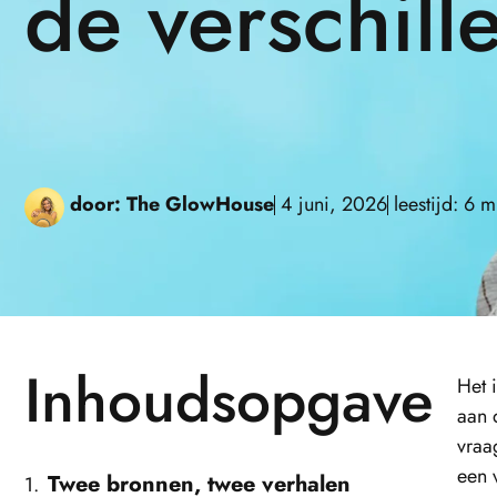
de verschill
door:
The GlowHouse
4 juni, 2026
leestijd: 6 m
Inhoudsopgave
Het 
aan 
vraa
een 
Twee bronnen, twee verhalen