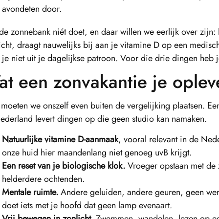
avondeten door.
de zonnebank niét doet, en daar willen we eerlijk over zijn:
icht, draagt nauwelijks bij aan je vitamine D op een medisc
t je niet uit je dagelijkse patroon. Voor die drie dingen heb 
t een zonvakantie je oplev
 moeten we onszelf even buiten de vergelijking plaatsen. E
Nederland levert dingen op die geen studio kan namaken.
Natuurlijke vitamine D-aanmaak
, vooral relevant in de Ne
onze huid hier maandenlang niet genoeg uvB krijgt.
Een reset van je biologische klok.
Vroeger opstaan met de z
helderdere ochtenden.
Mentale ruimte.
Andere geluiden, andere geuren, geen we
doet iets met je hoofd dat geen lamp evenaart.
Vrij bewegen in zonlicht.
Zwemmen, wandelen, lezen op een