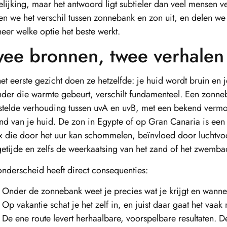
elijking, maar het antwoord ligt subtieler dan veel mensen 
en we het verschil tussen zonnebank en zon uit, en delen we 
eer welke optie het beste werkt.
ee bronnen, twee verhalen
et eerste gezicht doen ze hetzelfde: je huid wordt bruin en 
nder die warmte gebeurt, verschilt fundamenteel. Een zonne
stelde verhouding tussen uvA en uvB, met een bekend verm
and van je huid. De zon in Egypte of op Gran Canaria is een
x die door het uur kan schommelen, beïnvloed door luchtvo
getijde en zelfs de weerkaatsing van het zand of het zwemba
onderscheid heeft direct consequenties:
Onder de zonnebank weet je precies wat je krijgt en wanne
Op vakantie schat je het zelf in, en juist daar gaat het vaak 
De ene route levert herhaalbare, voorspelbare resultaten. D