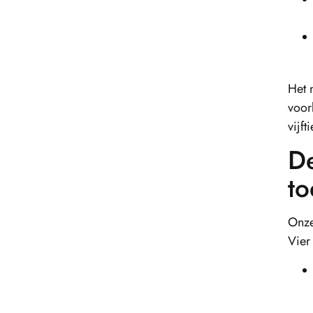
Het 
voor
vijf
De
t
Onze
Vier