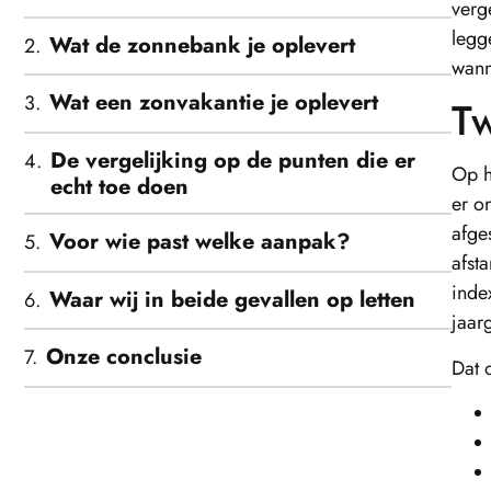
verg
legg
Wat de zonnebank je oplevert
wann
Wat een zonvakantie je oplevert
Tw
De vergelijking op de punten die er
Op h
echt toe doen
er o
afge
Voor wie past welke aanpak?
afst
inde
Waar wij in beide gevallen op letten
jaar
Onze conclusie
Dat 