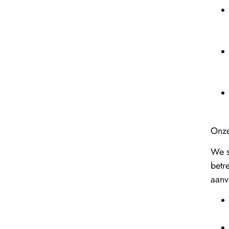
Onze
We s
betre
aanv