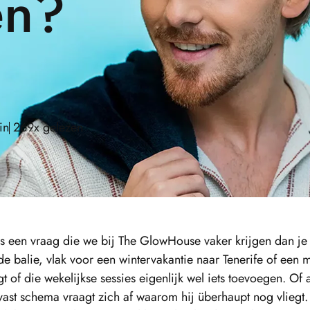
en?
in
269x gelezen
is een vraag die we bij The GlowHouse vaker krijgen dan je
de balie, vlak voor een wintervakantie naar Tenerife of een m
gt of die wekelijkse sessies eigenlijk wel iets toevoegen. O
vast schema vraagt zich af waarom hij überhaupt nog vliegt.