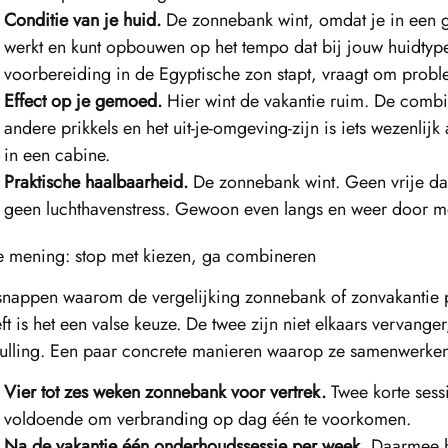
Conditie van je huid.
De zonnebank wint, omdat je in een 
werkt en kunt opbouwen op het tempo dat bij jouw huidtyp
voorbereiding in de Egyptische zon stapt, vraagt om prob
Effect op je gemoed.
Hier wint de vakantie ruim. De combin
andere prikkels en het uit-je-omgeving-zijn is iets wezenlij
in een cabine.
Praktische haalbaarheid.
De zonnebank wint. Geen vrije d
geen luchthavenstress. Gewoon even langs en weer door me
 mening: stop met kiezen, ga combineren
nappen waarom de vergelijking zonnebank of zonvakantie p
ft is het een valse keuze. De twee zijn niet elkaars vervanger
ulling. Een paar concrete manieren waarop ze samenwerken
Vier tot zes weken zonnebank voor vertrek.
Twee korte sess
voldoende om verbranding op dag één te voorkomen.
Na de vakantie één onderhoudssessie per week.
Daarmee h