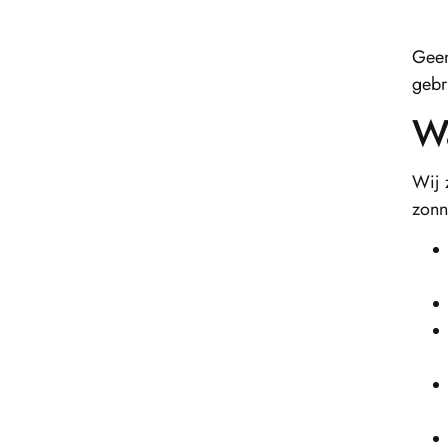
Geen
gebr
Wa
Wij 
zonn